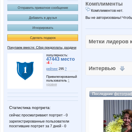
Комплименты
Отправить приватное сообщение
Комплиментов нет.
Вы не авторизованы! Чтоб
Добавить в друзья
Игнорировать
Сделать подарок
Метки лидеров
Покупаем вместе: Сбор предоплаты, раздачи
популярность:
47443 место
-4 ↓
Интервью
рейтинг
295
?
Привилегированный
пользователь
1
уровня
Последние
фотогра
Статистика портрета:
сейчас просматривают портрет - 0
зарегистрированные пользователи
посетившие портрет за 7 дней - 0